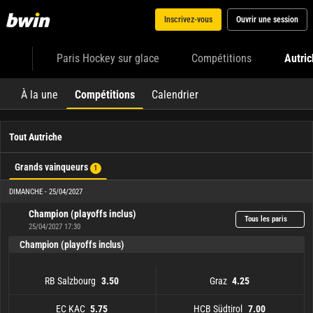
Inscrivez-vous
Ouvrir une session
Paris Hockey sur glace
Compétitions
Autri
À la une
Compétitions
Calendrier
Tout Autriche
Grands vainqueurs
1
DIMANCHE - 25/04/2027
Champion (playoffs inclus)
Tous les paris
25/04/2027 17:30
Champion (playoffs inclus)
RB Salzbourg
Graz
3.50
4.25
EC KAC
HCB Südtirol
5.75
7.00