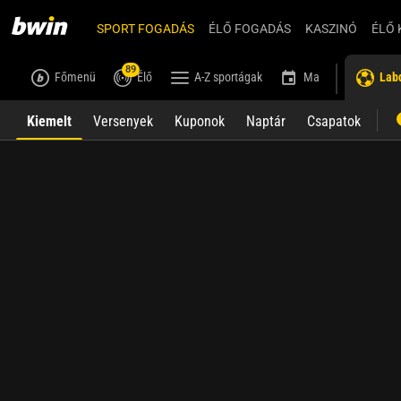
SPORT FOGADÁS
ÉLŐ FOGADÁS
KASZINÓ
ÉLŐ 
89
Főmenü
Élő
A-Z sportágak
Ma
Lab
Kiemelt
Versenyek
Kuponok
Naptár
Csapatok
Legnépszerűbb versenyek
C
o
m
V
b
i
i
l
MINDEN VERSENY
+
á
(
g
m
a
Minden ország
g
a
V
s
84
i
a
l
b
E
á
62
b