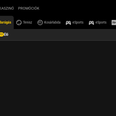
KASZINÓ
PROMÓCIÓK
darúgás
Tenisz
Kosárlabda
eSports
eSports
Élő
12