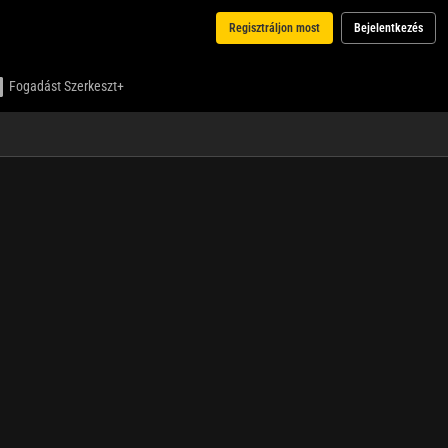
Regisztráljon most
Bejelentkezés
Fogadást Szerkeszt+
Média
Válasszon egy eseményt...
Válassza a
az
élő események
listájából a
közvetítés
megtekintéséhez.
Fogadószelvény
Fogadásaim