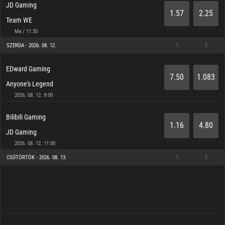
JD Gaming
1.57
2.25
Team WE
Ma / 11:30
SZERDA - 2026. 08. 12.
1
2
EDward Gaming
7.50
1.083
Anyone's Legend
2026. 08. 12. 9:00
Bilibili Gaming
1.16
4.80
JD Gaming
2026. 08. 12. 11:00
CSÜTÖRTÖK - 2026. 08. 13.
1
2