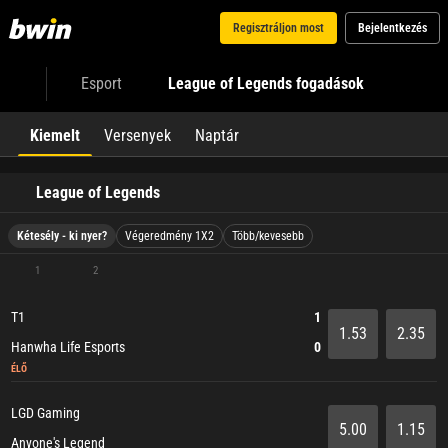
Regisztráljon most
Bejelentkezés
Esport
League of Legends fogadások
Kiemelt
Versenyek
Naptár
League of Legends
Kétesély - ki nyer?
Végeredmény 1X2
Több/kevesebb
1
2
T1
1
1.53
2.35
Hanwha Life Esports
0
ÉLŐ
LGD Gaming
5.00
1.15
Anyone's Legend