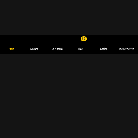
89
Start
Suchen
A-Z Menü
Live
Casino
Meine Wetten
English
Deutsch
Español
español
(Latinoamérica)
Français
polski
Magyar
български