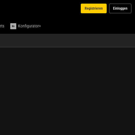
Registrieren
Einloggen
rts
Konfigurator+
Medien
Wähle ein Event ...
Wähle
von der
Liste der
Live-
Events, um
einen Live-
Stream
anzusehen.