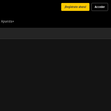
¡Regístrate ahora!
Acceder
u Apuesta+
Medios
Selecciona un evento...
Elige
de la
lista de
eventos para
ver los medios
de
comunicación.
Talón de
Mis