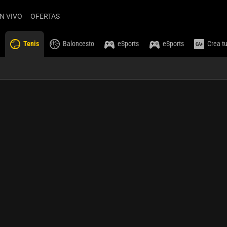
N VIVO
OFERTAS
Tenis
Baloncesto
eSports
eSports
Crea t
nis
Competiciones
Torneos del Grand Slam
Wimbledon
Femenino