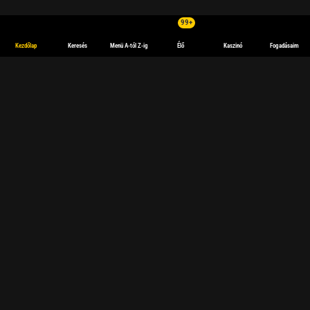
99+
Kezdőlap
Keresés
Menü A-tól Z-ig
Élő
Kaszinó
Fogadásaim
English
Deutsch
Español
español
(Latinoamérica)
Français
polski
Magyar
български
Sport
Online fogadás
Élő fogadások
Labdarúgás
Tenisz
Kosárlabda
Bajnokok Ligája
Formula 1
Premier League