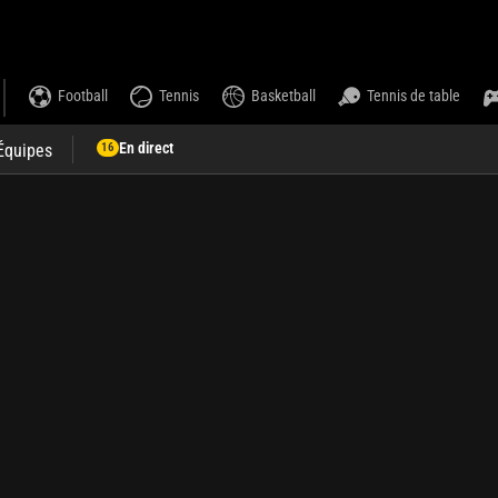
Football
Tennis
Basketball
Tennis de table
En direct
16
Équipes
Compétitions
République Tchèque
inqueurs
Classement
1
tat 1X2
Plus de/Moins de
Buts
Plus de
Moins de