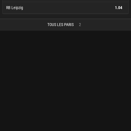
RB Leipzig
1.04
Eintracht Trier
X
RB Leipzig
29.00
21.00
1.04
TOUS LES PARIS
2