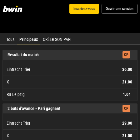
Inscrivez-vous
Ouvrir une session
Tous
Principaux
CRÉER SON PARI
Résultat du match
CP
Eintracht Trier
36.00
X
21.00
RB Leipzig
1.04
Eintracht Trier
X
RB Leipzig
36.00
21.00
1.04
2 buts d'avance - Pari gagnant
CP
Eintracht Trier
29.00
X
21.00