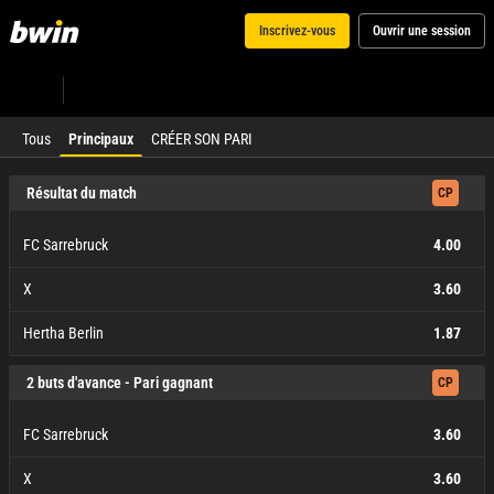
Inscrivez-vous
Ouvrir une session
Tous
Principaux
CRÉER SON PARI
Résultat du match
CP
FC Sarrebruck
4.00
X
3.60
Hertha Berlin
1.87
FC Sarrebruck
X
Hertha Berlin
4.00
3.60
1.87
2 buts d'avance - Pari gagnant
CP
FC Sarrebruck
3.60
X
3.60