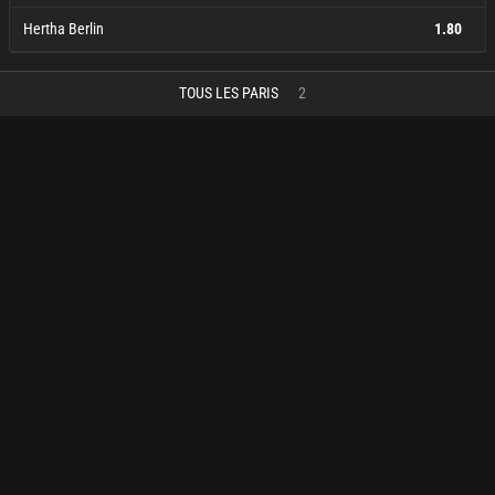
Hertha Berlin
1.80
FC Sarrebruck
X
Hertha Berlin
3.60
3.60
1.80
TOUS LES PARIS
2