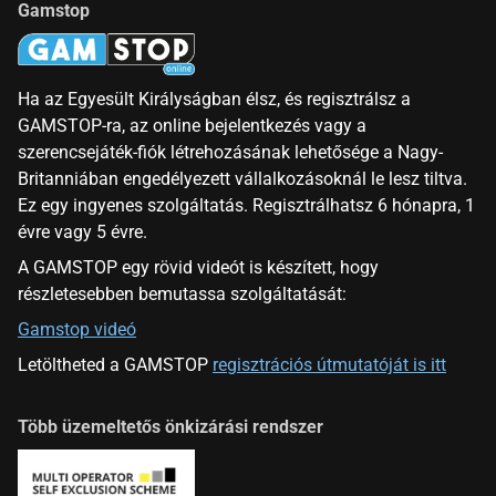
Gamstop
Ha az Egyesült Királyságban élsz, és regisztrálsz a
GAMSTOP-ra, az online bejelentkezés vagy a
szerencsejáték-fiók létrehozásának lehetősége a Nagy-
Britanniában engedélyezett vállalkozásoknál le lesz tiltva.
Ez egy ingyenes szolgáltatás. Regisztrálhatsz 6 hónapra, 1
évre vagy 5 évre.
A GAMSTOP egy rövid videót is készített, hogy
részletesebben bemutassa szolgáltatását:
Gamstop videó
Letöltheted a GAMSTOP
regisztrációs útmutatóját is itt
Több üzemeltetős önkizárási rendszer