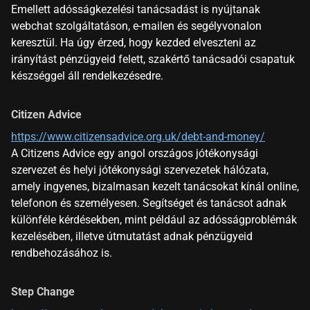
Emellett adósságkezelési tanácsadást is nyújtanak
webchat szolgáltatáson, e-mailen és segélyvonalon
keresztül. Ha úgy érzed, hogy kezded elveszteni az
irányítást pénzügyeid felett, szakértő tanácsadói csapatuk
készséggel áll rendelkezésedre.
Citizen Advice
https://www.citizensadvice.org.uk/debt-and-money/
A Citizens Advice egy angol országos jótékonysági
szervezet és helyi jótékonysági szervezetek hálózata,
amely ingyenes, bizalmasan kezelt tanácsokat kínál online,
telefonon és személyesen. Segítséget és tanácsot adnak
különféle kérdésekben, mint például az adósságproblémák
kezelésében, illetve útmutatást adnak pénzügyeid
rendbehozásához is.
Step Change