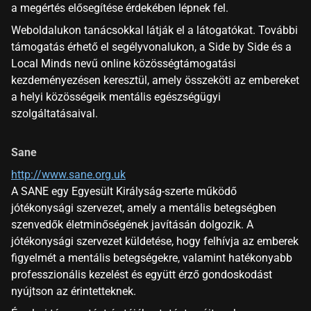
a megértés elősegítése érdekében lépnek fel.
Weboldalukon tanácsokkal látják el a látogatókat. További
támogatás érhető el segélyvonalukon, a Side by Side és a
Local Minds nevű online közösségtámogatási
kezdeményezésen keresztül, amely összeköti az embereket
a helyi közösségeik mentális egészségügyi
szolgáltatásaival.
Sane
http://www.sane.org.uk
A SANE egy Egyesült Királyság-szerte működő
jótékonysági szervezet, amely a mentális betegségben
szenvedők életminőségének javításán dolgozik. A
jótékonysági szervezet küldetése, hogy felhívja az emberek
figyelmét a mentális betegségekre, valamint hatékonyabb
professzionális kezelést és együtt érző gondoskodást
nyújtson az érintetteknek.