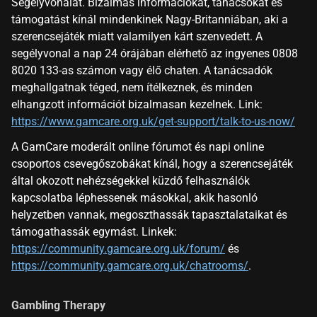
Segélyvonalat. Bizalmas információkat, tanácsokat és
támogatást kínál mindenkinek Nagy-Britanniában, aki a
szerencsejáték miatt valamilyen kárt szenvedett. A
segélyvonal a nap 24 órájában elérhető az ingyenes 0808
8020 133-as számon vagy élő chaten. A tanácsadók
meghallgatnak téged, nem ítélkeznek, és minden
elhangzott információt bizalmasan kezelnek. Link:
https://www.gamcare.org.uk/get-support/talk-to-us-now/
A GamCare moderált online fórumot és napi online
csoportos csevegőszobákat kínál, hogy a szerencsejáték
által okozott nehézségekkel küzdő felhasználók
kapcsolatba léphessenek másokkal, akik hasonló
helyzetben vannak, megoszthassák tapasztalataikat és
támogathassák egymást. Linkek:
https://community.gamcare.org.uk/forum/
és
https://community.gamcare.org.uk/chatrooms/
.
Gambling Therapy