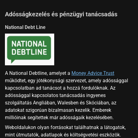
Adósságkezelés és pénzügyi tanácsadás
National Debt Line
A National Debtline, amelyet a
Money Advice Trust
működtet, egy jótékonysági szervezet, amely adóssággal
kapcsolatban ad tanácsot a hozzá fordulóknak. Az
adóssággal kapcsolatos tanácsadás ingyenes
szolgáltatás Angliában, Walesben és Skóciában, az
adatokat szigorúan bizalmasan kezelik. Emberek
millióinak segítettek már adósságaik kezelésében.
Weboldalukon olyan forrásokat találhatnak a látogatok,
mint útmutatók, adatlapok és költségvetési eszközök.