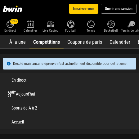
Inscrivez-vous
Ouvrir une session
99+
En direct
Calendrier
Live Casino
Football
Tennis
Basketball
Tennis de tab
À la une
Compétitions
Coupons de paris
Calendrier
Désolé mais aucune épreuve n'est actuellement disponible pour cette zone.
En direct
AOÛT
Aujourd'hui
08
Sports de A à Z
Accueil