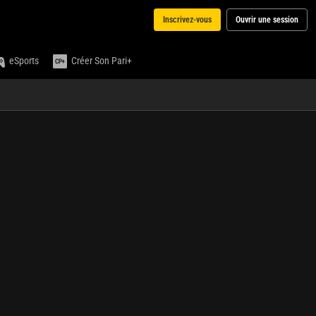
Inscrivez-vous
Ouvrir une session
eSports
Créer Son Pari+
Media
Choisissez une compétition
Choisissez
dans la liste
des
compétitions
en live pour
afficher le
media.