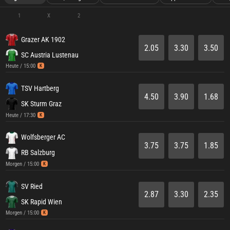
1
X
2
Grazer AK 1902
2.05
3.30
3.50
SC Austria Lustenau
Heute / 15:00
K
TSV Hartberg
4.50
3.90
1.68
SK Sturm Graz
Heute / 17:30
K
Wolfsberger AC
3.75
3.75
1.85
RB Salzburg
Morgen / 15:00
K
SV Ried
2.87
3.30
2.35
SK Rapid Wien
Morgen / 15:00
K