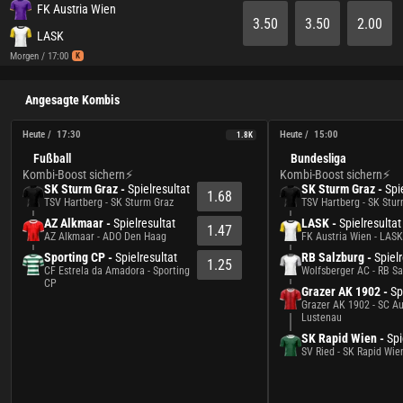
FK Austria Wien
3.50
3.50
2.00
LASK
Morgen / 17:00
K
Angesagte Kombis
Heute /  17:30
Heute /  15:00
1.8K
Fußball
Bundesliga
Kombi-Boost sichern⚡️
Kombi-Boost sichern⚡️
SK Sturm Graz -
Spielresultat
SK Sturm Graz -
Spi
1.68
TSV Hartberg - SK Sturm Graz
TSV Hartberg - SK Stu
AZ Alkmaar -
Spielresultat
LASK -
Spielresultat
1.47
AZ Alkmaar - ADO Den Haag
FK Austria Wien - LASK
Sporting CP -
Spielresultat
RB Salzburg -
Spielr
1.25
CF Estrela da Amadora - Sporting
Wolfsberger AC - RB Sa
CP
Grazer AK 1902 -
Sp
Grazer AK 1902 - SC Au
Lustenau
SK Rapid Wien -
Spi
SV Ried - SK Rapid Wie