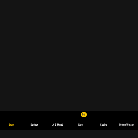
67
Start
Suchen
A-Z Menü
Live
Casino
Meine Wetten