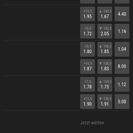
+10,5
▲ 143,5
4.40
1.95
1.67
-10,5
▼ 143,5
1.16
1.72
2.05
-16,5
▲ 138,5
1.04
1.80
1.85
+16,5
▼ 138,5
8.00
1.87
1.83
-11,5
▲ 128,5
1.12
1.78
1.75
+11,5
▼ 128,5
5.00
1.90
1.91
Jetzt wetten