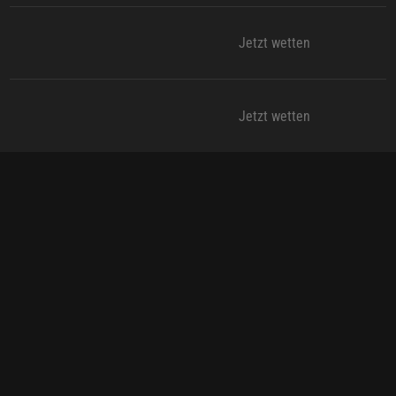
Jetzt wetten
Jetzt wetten