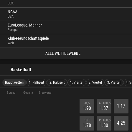
USA
NCAA
USA
EuroLeague, Männer
Europa
Klub-Freundschaftsspiele
Welt
ALLE WETTBEWERBE
Basketball
Hauptwetten
1. Halbzeit
2. Halbzeit
1. Viertel
2. Viertel
3. Viertel
4. V
Spread
Gesamt
Siegwette
-8,5
▲ 160,5
1.17
1.90
1.87
+8,5
▼ 160,5
4.25
1.78
1.80