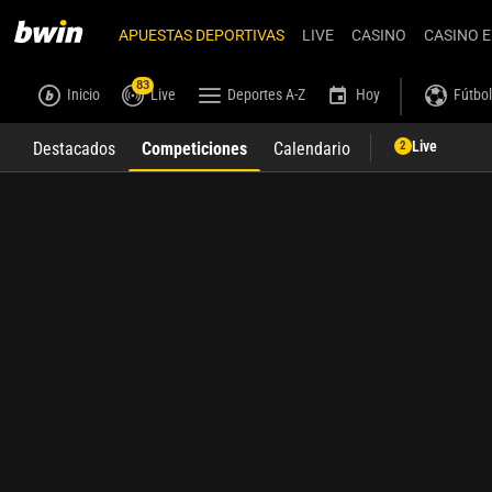
APUESTAS DEPORTIVAS
LIVE
CASINO
CASINO E
83
Inicio
Live
Deportes A-Z
Hoy
Fútbol
Live
2
Destacados
Competiciones
Calendario
Competiciones
eSports
por región
Alemania
Todos Europa
T
2
o
Partidos
8
d
P
o
2
ri
2 Way, ¿quién ganará?
s
m
A
Brasil
e
l
MAÑANA
1
2
L
e
e
m
T
a
Shifters
6
a
o
g
2.90
n
d
GIANTX